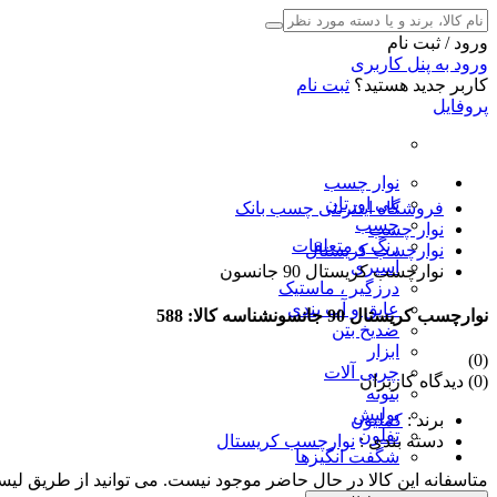
ورود / ثبت نام
ورود به پنل کاربری
کاربر جدید هستید؟
ثبت نام
پروفایل
نوار چسب
پلی اورتان
فروشگاه اینترنتی چسب بانک
چسب
نوار چسب
رنگ و متعلقات
نوارچسب کریستال
اسپری
نوارچسب کریستال 90 جانسون
درزگیر ، ماستیک
عایق و آب بندی
نوارچسب کریستال 90 جانسون
شناسه کالا: 588
ضدیخ بتن
ابزار
(0)
چربی آلات
(0) دیدگاه کاربران
بتونه
پولیش
برند
:
کملیون
تفلون
دسته بندی
:
نوارچسب کریستال
شگفت انگیزها
متاسفانه این کالا در حال حاضر موجود نیست. می توانید از طریق لیس