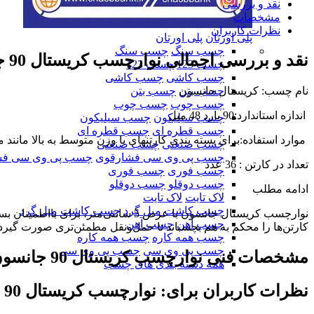
نقد و بررسی
مشخصات
نظرات کاربران
پلی اورتان
پلی اورتان
چسب سنگ
چسب سنگ
نقد و بررسی اجمالی
نوارچسب کریستال 90 جانسون
چسب 123
چسب 123
چسب کاشی
چسب کاشی
چسب بتن
چسب بتن
نام چسب: کریستال جانسون
چسب چوب
چسب چوب
اندازه استاندارد:90 یارد 48 میل
چسب سیلیکون
چسب سیلیکون
چسب قطره ای
چسب قطره ای
موارد استفاده:برای بسته بندی کارتنهای با وزن متوسط به بالا مانن
چسب صنعتی
چسب صنعتی
چسب پی وی سی فشارقوی
چسب پی وی سی فش
تعداد در کارتن : 36 عدد
چسب فوری
چسب فوری
چسب دوقلو
چسب دوقلو
ادامه مطلب
لاک تایت
لاک تایت
چسب کاشت میل گرد
چسب کاشت میل گرد
نوارچسب کریستال جانسون با عرض 5 
چسب آهن
چسب آهن
کارتن‌ها را محکم به هم بچسباند تا حمل‌ونقل مطمئن‌تری صورت گیرد.
چسب همه کاره
چسب همه کاره
چسب پی وی سی
چسب پی وی سی
مشخصات فنی
نوارچسب کریستال 90 جانسون
همه دسته بندی های چسب
نظرات کاربران برای:
نوارچسب کریستال 90 جانسون