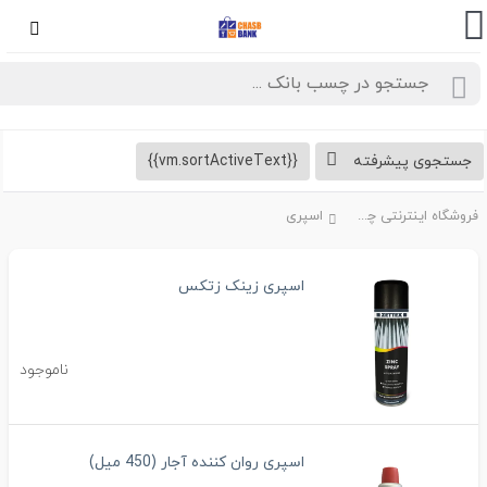
تجوی پیشرفته
{{vm.sortActiveText}}
فروشگاه اینترنتی چسب بانک
اسپری
اسپری زینک زتکس
ناموجود
اسپری روان کننده آجار (450 میل)