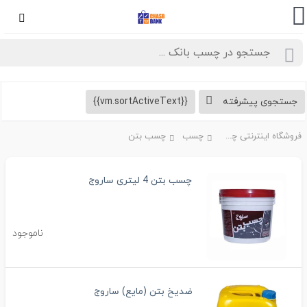
تجوی پیشرفته
{{vm.sortActiveText}}
فروشگاه اینترنتی چسب بانک
چسب
چسب بتن
چسب بتن 4 لیتری ساروج
ناموجود
ضدیخ بتن (مایع) ساروج