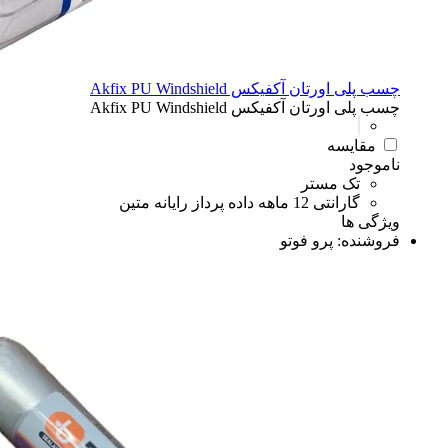
چسب پلی اورتان آکفیکس Akfix PU Windshield
چسب پلی اورتان آکفیکس Akfix PU Windshield
مقایسه
ناموجود
تک مستر
گارانتی 12 ماهه داده پرداز رایانه متین
ویژگی ها
فروشنده:
پرو فوتو
چسب
چسب
ضد زنگ
ضد زنگ
رنگ نیم پلاستیک
رنگ نیم پلاستیک
رنگ روغنی
رنگ روغنی
رنگ بر
رنگ بر
رنگ پلاستیک
رنگ پلاستیک
همه دسته بندی های رنگ و متعلقات