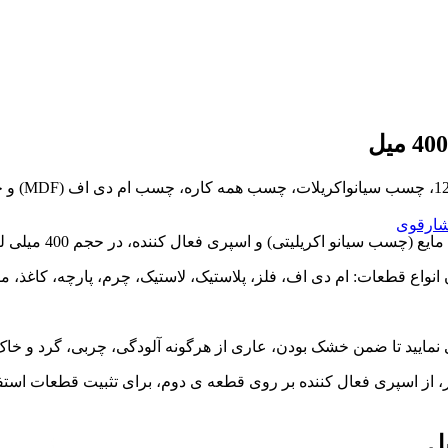
چسب 123 را
ارقوی
واع قطعات: ام دی اف، فلز، پلاستیک، لاستیک، چرم، پارچه، کاغذ، م