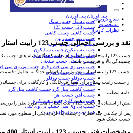
پلی اورتان
پلی اورتان
نقد و بررسی
چسب سنگ
چسب سنگ
مشخصات
چسب 123
چسب 123
نظرات کاربران
چسب کاشی
چسب کاشی
چسب بتن
چسب بتن
نقد و بررسی اجمالی
چسب 123 رابیت استار 400 میل
چسب چوب
چسب چوب
چسب سیلیکون
چسب سیلیکون
چسب قطره ای
چسب قطره ای
چسب صنعتی
چسب صنعتی
چسبندگی بالا و سریع می باشد.
چسب پی وی سی فشارقوی
چسب پی وی سی فش
چسب 123 رابیت استار، مشتمل بر 2 قوطی جداگانه، شامل: قسمت مایع (چسب سیانو اکریلیتی) و اسپری فعال کننده، در حجم 400 میلی لیتر است.
چسب فوری
چسب فوری
چسب دوقلو
چسب دوقلو
از چسب رابیت استار برای مصارف خانگی و کارگاهی، برای چسباندن ان
لاک تایت
لاک تایت
چسب کاشت میل گرد
چسب کاشت میل گرد
ادامه مطلب
چسب آهن
چسب آهن
چسب همه کاره
چسب همه کاره
پیش از استفاده از چسب 123 رابیت استار ، محل مورد نظر را بررسی نمایید تا ضمن خشک بودن، عاری از هرگونه آلودگی، چربی، گرد و خاک باشد.
چسب پی وی سی
چسب پی وی سی
همه دسته بندی های چسب
چسب خشک شود.
مشخصات فنی
چسب 123 رابیت استار 400 میل