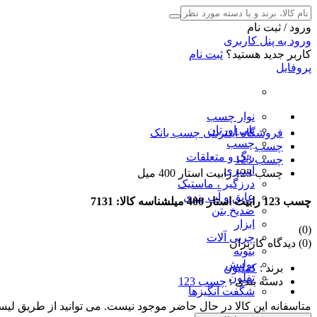
ورود / ثبت نام
ورود به پنل کاربری
کاربر جدید هستید؟
ثبت نام
پروفایل
نوار چسب
پلی اورتان
فروشگاه اینترنتی چسب بانک
چسب
چسب
رنگ و متعلقات
چسب 123
اسپری
چسب 123 رابیت استار 400 میل
درزگیر ، ماستیک
عایق و آب بندی
چسب 123 رابیت استار 400 میل
شناسه کالا: 7131
ضدیخ بتن
ابزار
(0)
چربی آلات
(0) دیدگاه کاربران
بتونه
پولیش
برند
:
کملیون
تفلون
دسته بندی
:
چسب 123
شگفت انگیزها
متاسفانه این کالا در حال حاضر موجود نیست. می توانید از طریق لیس