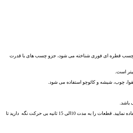
بیت استار ، که بین استفاده کنندگان با نام های: چسب 123، چسب سیانواکریلات، چسب همه کاره، چسب ام دی اف (MDF) و چسب قطره ای فوری شناخته می شود، جزو چسب های با قدرت
قوا، چوب، شیشه و کائوچو استفاده می شود.
پس از چکاندن چند قطره از چسب پک لرد به یکی از سطوح مورد نظر، از اسپری فعال کننده بر روی قطعه ی دوم، برای تثبیت قطعات استفاده نمایید. قطعات را به مدت 10الی 15 ثانیه بی حرکت نگه دارید تا