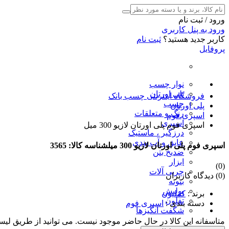
ورود / ثبت نام
ورود به پنل کاربری
کاربر جدید هستید؟
ثبت نام
پروفایل
نوار چسب
پلی اورتان
فروشگاه اینترنتی چسب بانک
چسب
پلی اورتان
رنگ و متعلقات
اسپری فوم
اسپری
اسپری فوم پلی اورتان لازیو 300 میل
درزگیر ، ماستیک
عایق و آب بندی
اسپری فوم پلی اورتان لازیو 300 میل
شناسه کالا: 3565
ضدیخ بتن
ابزار
(0)
چربی آلات
(0) دیدگاه کاربران
بتونه
پولیش
برند
:
کملیون
تفلون
دسته بندی
:
اسپری فوم
شگفت انگیزها
متاسفانه این کالا در حال حاضر موجود نیست. می توانید از طریق لیس