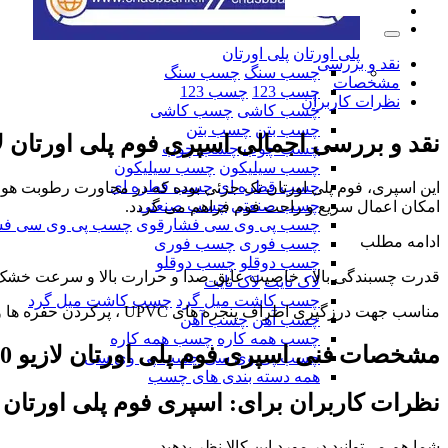
پلی اورتان
پلی اورتان
نقد و بررسی
چسب سنگ
چسب سنگ
مشخصات
چسب 123
چسب 123
نظرات کاربران
چسب کاشی
چسب کاشی
چسب بتن
چسب بتن
نقد و بررسی اجمالی
اسپری فوم پلی اورتان لازیو 00
چسب چوب
چسب چوب
چسب سیلیکون
چسب سیلیکون
چسب قطره ای
چسب قطره ای
این اسپری، فوم پلی اورتان تک جزئی بوده که در مجاورت رطوبت هوا
چسب صنعتی
چسب صنعتی
امکان اعمال سریع و راحت فوم فراهم می گردد.
چسب پی وی سی فشارقوی
چسب پی وی سی فش
ادامه مطلب
چسب فوری
چسب فوری
چسب دوقلو
چسب دوقلو
قدرت چسبندگی بالا ، خاصیت عایق صدا و حرارت بالا و سرعت خش
لاک تایت
لاک تایت
چسب کاشت میل گرد
چسب کاشت میل گرد
مناسب جهت درزگیری اطراف پنجره های UPVC ، پرکردن حفره ها و منافذ خالی ، درزگیری اطراف لوله ها و تاسیسات و کانال های تهویه هوا .
چسب آهن
چسب آهن
چسب همه کاره
چسب همه کاره
مشخصات فنی
اسپری فوم پلی اورتان لازیو 300 میل
چسب پی وی سی
چسب پی وی سی
همه دسته بندی های چسب
نظرات کاربران برای:
اسپری فوم پلی اورتان لازیو 0
شما هم می‌توانید در مورد این کالا نظر بدهید.