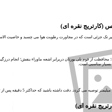
(کارتریج نقره ای)
 75% سیلیکون خالص ، یک درزگیر تک جزئی است که در مجاورت رطوبت هوا می چسبد و
؛ محافظت از فوم پلی یورتان دربرابر اشعه ماوراء بنفش؛ انجام درزگ
 بسیار مناسبی است.
استفاده از این چسب فوق العاده چسبند
ریج نقره ای)