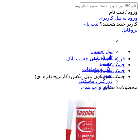
ورود / ثبت نام
ورود به پنل کاربری
کاربر جدید هستید؟
ثبت نام
پروفایل
نوار چسب
پلی اورتان
فروشگاه اینترنتی چسب بانک
چسب
چسب
رنگ و متعلقات
چسب سیلیکون
اسپری
چسب سیلیکون مپل مکس (کارتریج نقره ای)
درزگیر ، ماستیک
عایق و آب بندی
محصولات مشابه
ضدیخ بتن
ابزار
چربی آلات
بتونه
پولیش
تفلون
شگفت انگیزها