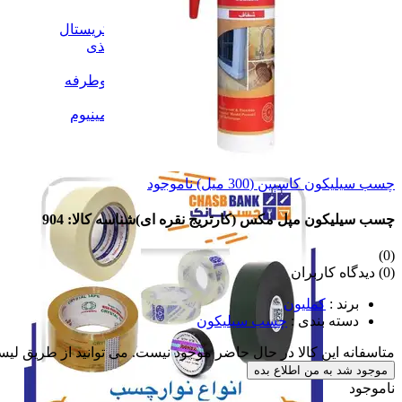
نوارچسب کریستال
نوارچسب کریستال
نوارچسب کاغذی
نوارچسب کاغذی
نوارچسب برق
نوارچسب برق
نوارچسب دوطرفه
نوارچسب دوطرفه
نوار پرایمر
نوار پرایمر
نوارچسب آلمینیوم
نوارچسب آلمینیوم
همه دسته بندی های نوار چسب
چسب سیلیکون کاسپین (300 میل)
ناموجود
چسب سیلیکون مپل مکس (کارتریج نقره ای)
شناسه کالا: 904
(0)
(0) دیدگاه کاربران
برند
:
کملیون
دسته بندی
:
چسب سیلیکون
متاسفانه این کالا در حال حاضر موجود نیست. می توانید از طریق لیس
موجود شد به من اطلاع بده
ناموجود