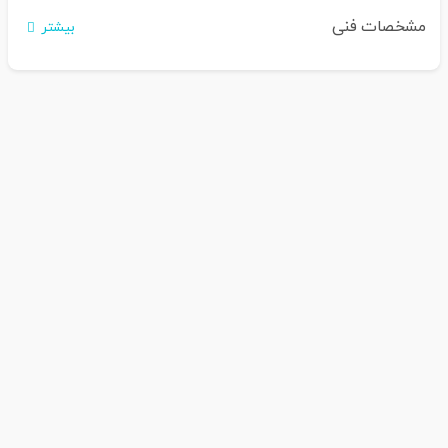
در ظرف بسته ودرجه حرارت 5 تا 30 درجه در محیط خشک و خنک دور
مشخصات فنی
بیشتر
از تابش مستقیم آفتاب نگهداری شود