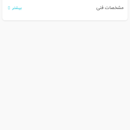
تثبیت چهارچوب های در و پنجره
مشخصات فنی
بیشتر
درزگیری و پرکردن حفره ها، ترک ها، منافذ و فضاهای خالی
درزگیری و پرکردن دور خروجی های لوله ها و کانال های سیستم تهیه
و ...
عایق کاری رطوبتی و حرارتی