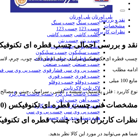
پلی اورتان
پلی اورتان
نقد و بررسی
چسب سنگ
چسب سنگ
مشخصات
چسب 123
چسب 123
نظرات کاربران
چسب کاشی
چسب کاشی
چسب بتن
چسب بتن
نقد و بررسی اجمالی
چسب قطره ای تکنوفیکس (100
چسب چوب
چسب چوب
چسب سیلیکون
چسب سیلیکون
چسب قطره ای
چسب قطره ای
چسب قطره ای تکنوفیکس مناسب برای ام دی اف، چوب، چرم، لاستیک
چسب صنعتی
چسب صنعتی
ادامه مطلب
چسب پی وی سی فشارقوی
چسب پی وی سی فش
چسب فوری
چسب فوری
مایع 100 میلی
چسب دوقلو
چسب دوقلو
لاک تایت
لاک تایت
نوع کاربرد : فلز ، پلاستیک ، شیشه ، کاشی ، سرامیک ،چینی و مصالح
چسب کاشت میل گرد
چسب کاشت میل گرد
چسب آهن
چسب آهن
مشخصات فنی
چسب قطره ای تکنوفیکس (100 میل)
چسب همه کاره
چسب همه کاره
چسب پی وی سی
چسب پی وی سی
همه دسته بندی های چسب
نظرات کاربران برای:
چسب قطره ای تکنوفیکس (100
شما هم می‌توانید در مورد این کالا نظر بدهید.