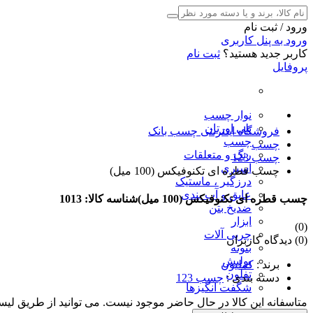
ورود / ثبت نام
ورود به پنل کاربری
کاربر جدید هستید؟
ثبت نام
پروفایل
نوار چسب
پلی اورتان
فروشگاه اینترنتی چسب بانک
چسب
چسب
رنگ و متعلقات
چسب 123
اسپری
چسب قطره ای تکنوفیکس (100 میل)
درزگیر ، ماستیک
عایق و آب بندی
چسب قطره ای تکنوفیکس (100 میل)
شناسه کالا: 1013
ضدیخ بتن
ابزار
(0)
چربی آلات
(0) دیدگاه کاربران
بتونه
پولیش
برند
:
کملیون
تفلون
دسته بندی
:
چسب 123
شگفت انگیزها
متاسفانه این کالا در حال حاضر موجود نیست. می توانید از طریق لیس