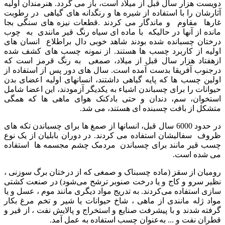
دویست هزار سال قبل از میلاد است، باز می گردد. هنرمندان اولیه
آثارشان را با استفاده از شیره ها و رنگدانه های گیاهی در رطوبت
غارها مقاوم و ماندگار می کردند .قطعات نیزه های سنگی بجا
مانده از آنها در حالیکه با ماده ای سیاه رنگ قیر مانندی به چوب
درختان چسبانده شده بودند شاهد خوبی دال براطلاع انسان های
اولیه از کاربرد چسب ها هستند. از نمونه چسب های کشف شده
ازهفتاد هزار سال قبل از میلاد، صمغی به رنگ قرمز است که
درجنوب آفریقا بدست آمده است. سال های دور پس از استفاده از
اولین چسب ها که پایه گیاهی داشتند، انسانهای اولیه اعضای بدن
حیوانات را برای چسباندن اشیاء به یکدیگر آزمودند، این اعضا شامل
استخوان، سم، دندان و حتی بادکنک هوای ماهی ها که همگی
متشکل از بافت چسبنده ای هستند، می شد.
در حدود 6000 سال قبل، انسانها از صمغ ها برای چسباندن تکه های
ظروف سفالیشان استفاده می کردند. در دوران بابلیان از یک نوع
چسب قیر مانند برای چسباندن مردمک چشم مجسمه ها استفاده
می شده است.
رومیان از سقز (ماده چسب
ناک
و صمغی که از درختان برگ سوزنی ،
نظیر سرو و کاج و یا درخت صنوبر ترشح می‌شود) در صنعت کشتی
سازی استفاده می‌کردند. به ‌تدریج مواد دیگری مانند موم ، عسل و یا
مواد ژله مانندی از ماهی ، شاخ حیوانات یا شیر و تخم مرغ بکار
گرفته شدند و با پیشرفت صنایع و استخراج و پالایش نفت ، از قیر و
قطران نفت و ... به‌عنوان چسب استفاده به عمل آمد.