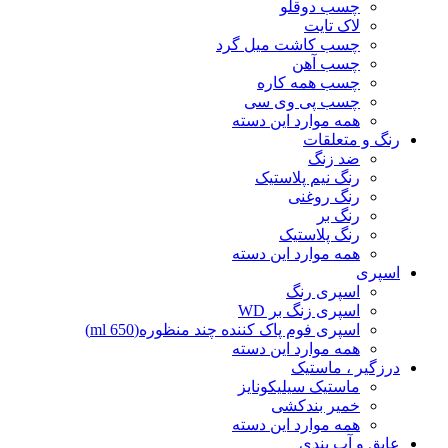
چسب دوقلو
لاک تایت
چسب کاشت میل گرد
چسب آهن
چسب همه کاره
چسب پی وی سی
همه موارد این دسته
رنگ و متعلقات
ضد زنگ
رنگ نیم پلاستیک
رنگ روغنی
رنگ بر
رنگ پلاستیک
همه موارد این دسته
اسپری
اسپری رنگ
اسپری زنگ بر WD
اسپری فوم پاک کننده چند منظوره(650 ml)
همه موارد این دسته
درزگیر ، ماستیک
ماستیک سیلیکونایز
خمیر بندکشی
همه موارد این دسته
عایق و آب بندی