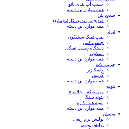
چسب آب بندی نانو
همه موارد این دسته
ضدیخ بتن
ضدیخ بتن بدون کلراید(مایع)
همه موارد این دسته
ابزار
پمپ تفنگ سیلیکون
چسب کش
دستگاه چسب تفنگی
اسکوپ
همه موارد این دسته
چربی آلات
واسکازین
گریس
همه موارد این دسته
بتونه
میل پوکس جلاسنج
بتونه سنگی
بتونه همه کاره
همه موارد این دسته
پولیش
پولیش نرم ربعی
پولیش تیوپی