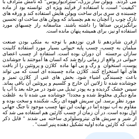
می کردند. ویولن ساز بزرگ،"سترادیواریوس" که نامش مترادف با
"کیفیت" است، با استفاده از فرآیند ویژه ای توانسته بود از ماده
چسبنده ی سری برای ساخت ویولن هایش استفاده کند و ورقه های
نازک چوب را آنچنان به هم بچسباند که ویولن های ساخت او، تحسین
برانگیزترین صداها را داشته باشند. متاسفانه راز چسبهای مورد
استفاده او نیز، برای همیشه پنهان مانده است.
ازقرن شانزدهم تا قرن نوزدهم با توجه به متکی بودن صنعت
مبلمان به چسب، چسب پایه حیوانی بسیار مورد استفاده کابینت
سازان برجسته آن دوران بوده است. استفاده از چسب اعضای
حیوانی در واقع از زمانی رایج شد که انسان ها آموختند با جوشاندن
پوست، استخوان و رگ و پی آنها ماده کلاژن و پروتئین را از بافت
های آنها استخراج کنند. کلاژن ماده چسبنده ای است که می تواند
باعث چسبندگی اشیاء شود. بخش های غنی از کلاژن تمیز و
جوشانده شده تا ژلاتین آن خارج و کلسیم و پروتئین آن باقی بماند.
سپس خشک گردیده و به پودر تبدیل می شود در مرحله بعد با آب یا
مایع دیگری مخلوط شده و مجددا" جوشانده می شده تا به غلظت
مورد نظر برسد. این سریش قهوه ای رنگ، شکننده و سخت بوده و
مقاوم به آب نبوده اما در نهایت این تنها چسب موجود تا جنگ جهانی
اول بوده است. در آن زمان از چسب کازئین هم استفاده می شد که
از شیر و سریش های نیتروسلولزی ساخته می شدند " قابل ذکر
است که کازئین ماده اولیه تشکیل دهنده پنیر است" .