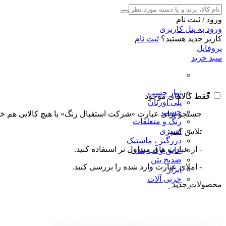
ورود / ثبت نام
ورود به پنل کاربری
کاربر جدید هستید؟
ثبت نام
پروفایل
سبد خرید
نوار چسب
فقط کالاهای موجود
پلی اورتان
چسب
جستجو برای عبارت «شرکت استقبال رنگ» با هیچ کالایی هم خ
رنگ و متعلقات
اسپری
تلاش کنید:
درزگیر ، ماستیک
- از عبارت های متداول تر استفاده کنید.
عایق و آب بندی
ضدیخ بتن
- املای عبارت وارد شده را بررسی کنید.
ابزار
چربی آلات
محصولات جدید
بتونه
پولیش
تفلون
شگفت انگیزها