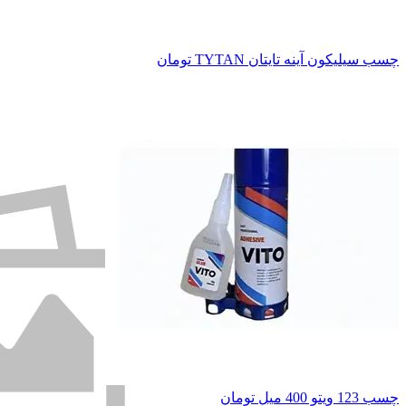
چسب سیلیکون آینه تایتان TYTAN
تومان
چسب 123 ویتو 400 میل
تومان